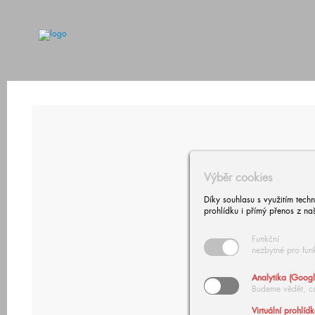
Výběr cookies
Díky souhlasu s využitím tech
prohlídku i přímý přenos z na
Funkční
nezbytné pro fun
Analytika (Googl
Budeme vědět, c
Virtuální prohlíd