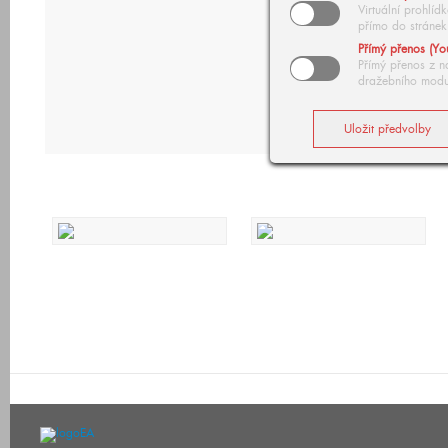
Virtuální prohlí
přímo do stránek
Přímý přenos (Yo
Přímý přenos z n
dražebního modu