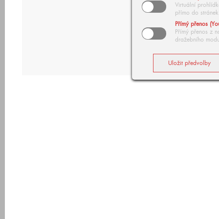
Virtuální prohlí
přímo do stránek
Přímý přenos (Yo
Přímý přenos z n
dražebního modu