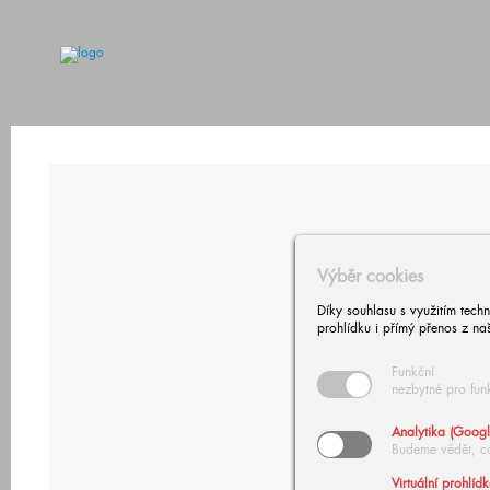
Výběr cookies
Díky souhlasu s využitím tech
prohlídku i přímý přenos z na
Funkční
nezbytné pro fun
Analytika (Googl
Budeme vědět, c
Virtuální prohlíd