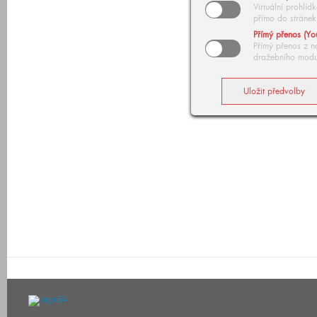
Virtuální prohlí
přímo do stránek
Přímý přenos (Yo
Přímý přenos z n
dražebního modu