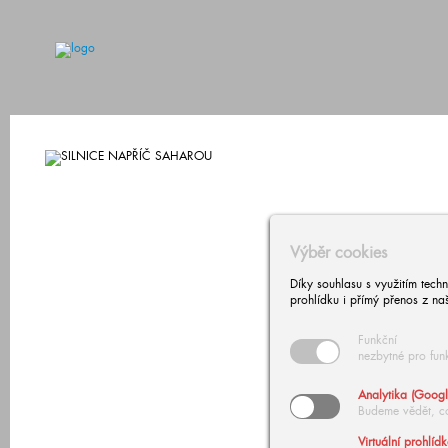
Výběr cookies
Díky souhlasu s využitím tech
prohlídku i přímý přenos z na
Funkční
nezbytné pro fun
Analytika (Googl
Budeme vědět, c
Virtuální prohlíd