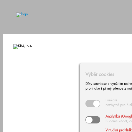
Výběr cookies
Díky souhlasu s využitím tech
prohlídku i přímý přenos z na
Funkční
nezbytné pro fun
Analytika (Googl
Budeme vědět, c
Virtuální prohlíd