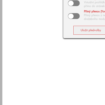
Virtuální prohlí
přímo do stránek
Přímý přenos (Yo
Přímý přenos z n
dražebního modu