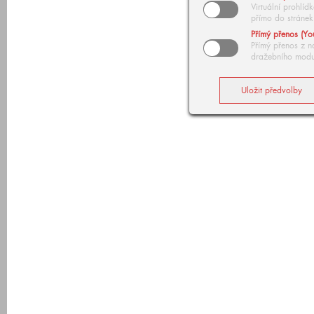
Virtuální prohlí
přímo do stránek
Přímý přenos (Yo
Přímý přenos z n
dražebního modu