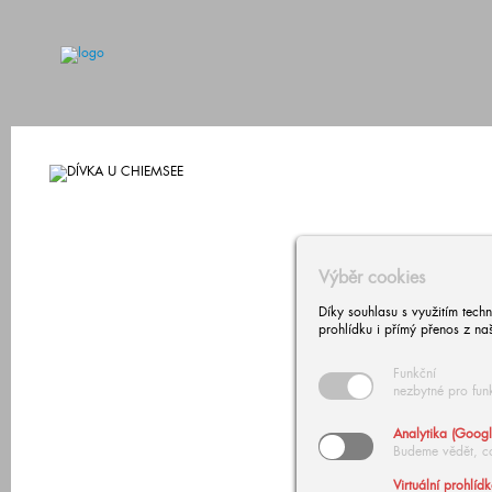
Výběr cookies
Díky souhlasu s využitím tech
prohlídku i přímý přenos z na
Funkční
nezbytné pro fun
Analytika (Googl
Budeme vědět, c
Virtuální prohlíd