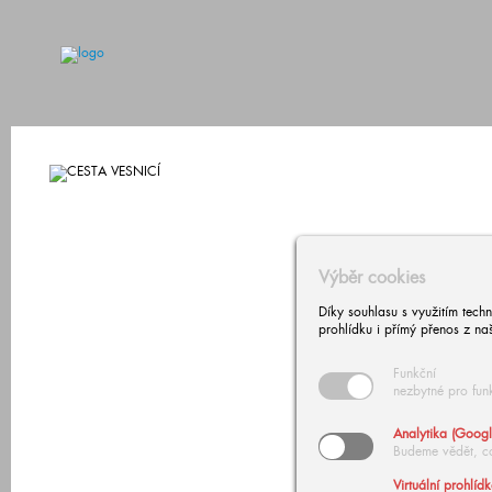
Výběr cookies
Díky souhlasu s využitím tech
prohlídku i přímý přenos z na
Funkční
nezbytné pro fun
Analytika (Googl
Budeme vědět, c
Virtuální prohlíd