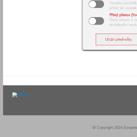
Virtuální prohlí
přímo do stránek
Přímý přenos (Yo
Přímý přenos z n
dražebního modu
© Copyright 2026 European A