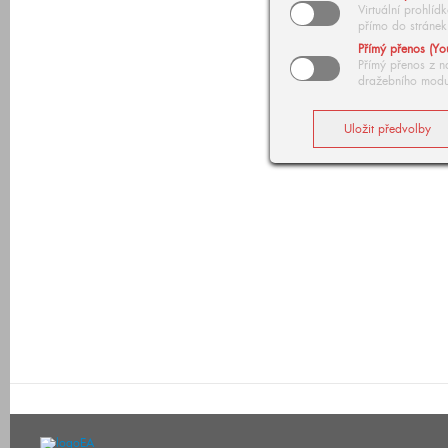
Virtuální prohlí
přímo do stránek
Přímý přenos (Yo
Přímý přenos z n
dražebního modu