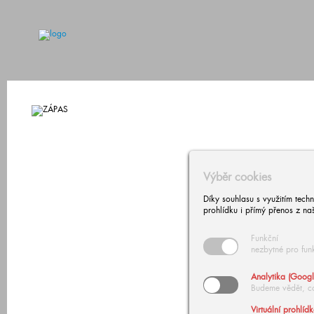
Výběr cookies
Díky souhlasu s využitím tech
prohlídku i přímý přenos z na
Funkční
nezbytné pro fun
Analytika (Googl
Budeme vědět, c
Virtuální prohlíd