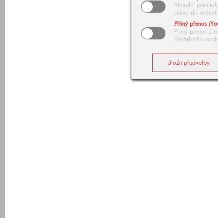
Virtuální prohlí
přímo do stránek
Přímý přenos (Yo
Přímý přenos z n
dražebního modu