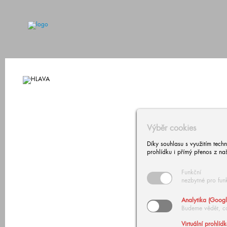
Výběr cookies
Díky souhlasu s využitím tech
prohlídku i přímý přenos z na
Funkční
nezbytné pro fun
Analytika (Googl
Budeme vědět, c
Virtuální prohlíd