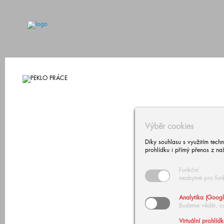
Výběr cookies
Díky souhlasu s využitím tech
prohlídku i přímý přenos z na
Funkční
nezbytné pro fun
Analytika (Googl
Budeme vědět, c
Virtuální prohlíd