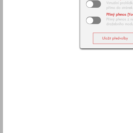
Virtuální prohlí
přímo do stránek
Přímý přenos (Yo
Přímý přenos z n
dražebního modu