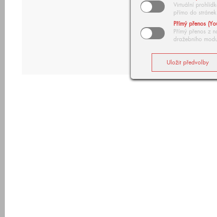
Virtuální prohlí
přímo do stránek
Přímý přenos (Yo
Přímý přenos z n
dražebního modu