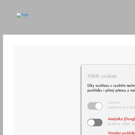
Výběr cookies
Díky souhlasu s využitím tech
prohlídku i přímý přenos z na
Funkční
nezbytné pro fun
Analytika (Googl
Budeme vědět, c
Virtuální prohlíd