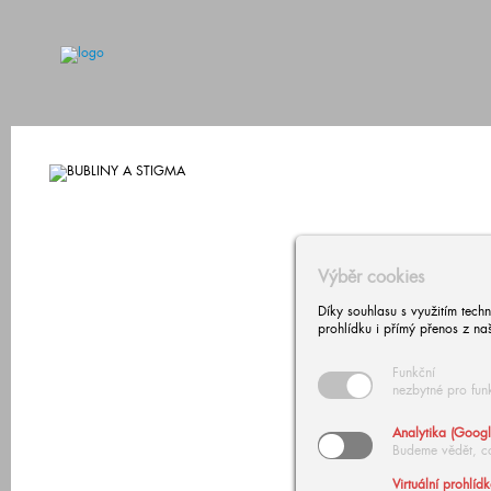
Výběr cookies
Díky souhlasu s využitím tech
prohlídku i přímý přenos z na
Funkční
nezbytné pro fun
Analytika (Googl
Budeme vědět, c
Virtuální prohlíd