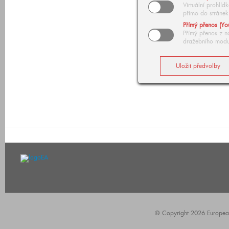
Virtuální prohlí
přímo do stránek
Přímý přenos (Yo
Přímý přenos z n
dražebního modu
© Copyright 2026 European A