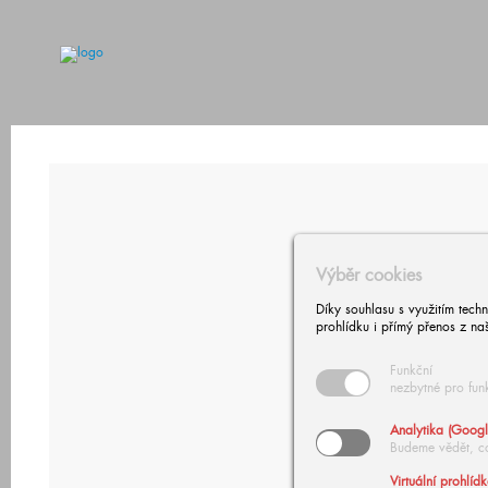
Výběr cookies
Díky souhlasu s využitím tech
prohlídku i přímý přenos z na
Funkční
nezbytné pro fun
Analytika (Googl
Budeme vědět, c
Virtuální prohlíd