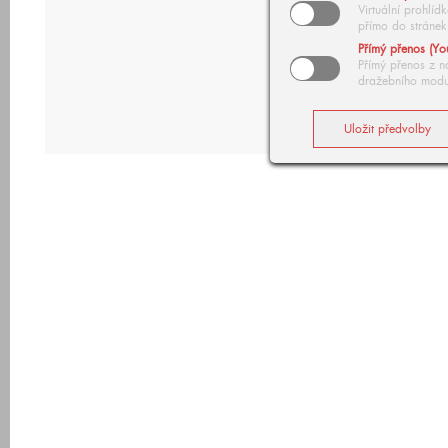
Virtuální prohlí
přímo do stránek
Přímý přenos (Yo
Přímý přenos z n
dražebního modu