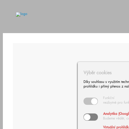
Výběr cookies
Díky souhlasu s využitím tech
prohlídku i přímý přenos z na
Funkční
nezbytné pro fun
Analytika (Googl
Budeme vědět, c
Virtuální prohlíd