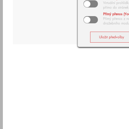
Virtuální prohlí
přímo do stránek
Přímý přenos (Yo
Přímý přenos z n
dražebního modu