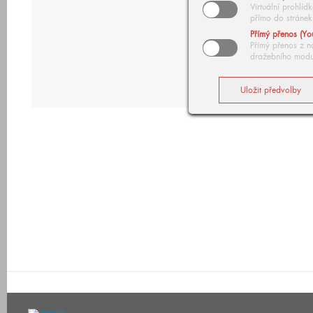
Virtuální prohlí
přímo do stránek
Přímý přenos (Yo
Přímý přenos z n
dražebního modu