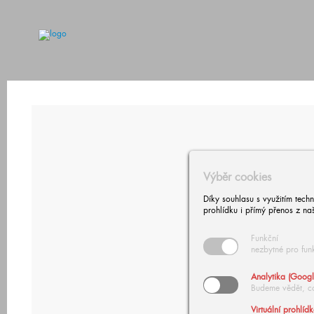
Výběr cookies
Díky souhlasu s využitím tech
prohlídku i přímý přenos z na
Funkční
nezbytné pro fun
Analytika (Googl
Budeme vědět, c
Virtuální prohlíd