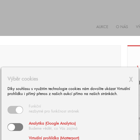
AUKCE
O NÁS
V
1
Výběr cookies
X
K
Díky souhlasu s využitím technologie cookies nám dovolíte ukázat Virtuální
prohlídku i přímý přenos z našich aukcí přímo na našich stránkách.
Funkční
nezbytné pro funkčnost stránek
Se
Analytika (Google Analytics)
Budeme vědět, co Vás zajímá
zp
Virtuální prohlídka (Matterport)