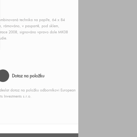
mbinovaná technika na papíře, 64 x 84
, rámováno, v paspartě, pod sklem,
atace 2008, signováno vpravo dole MK08
udie.
Dotaz na položku
deslat dotaz na položku odborníkovi European
ts Investments s.r.o.