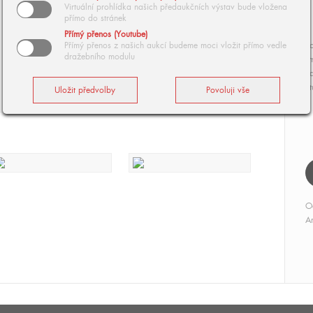
Virtuální prohlídka našich předaukčních výstav bude vložena
přímo do stránek
Přímý přenos (Youtube)
Přímý přenos z našich aukcí budeme moci vložit přímo vedle
Ko
dražebního modulu
cm
d
St
O
Ar