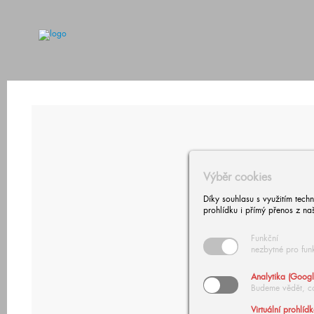
Výběr cookies
Díky souhlasu s využitím tech
prohlídku i přímý přenos z na
Funkční
nezbytné pro fun
Analytika (Googl
Budeme vědět, c
Virtuální prohlíd