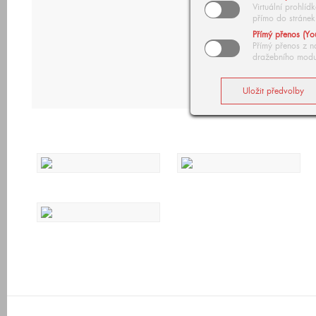
Virtuální prohlí
přímo do stránek
Přímý přenos (Yo
Přímý přenos z n
dražebního modu