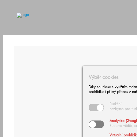
Výběr cookies
Díky souhlasu s využitím tech
prohlídku i přímý přenos z na
Funkční
nezbytné pro fun
Analytika (Googl
Budeme vědět, c
Virtuální prohlíd