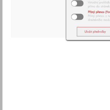
Virtuální prohlí
přímo do stránek
Přímý přenos (Yo
Přímý přenos z n
dražebního modu