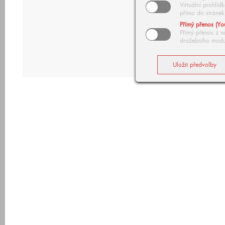
Virtuální prohlí
přímo do stránek
Přímý přenos (Yo
Přímý přenos z n
dražebního modu