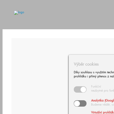
Výběr cookies
Díky souhlasu s využitím tech
prohlídku i přímý přenos z na
Funkční
nezbytné pro fun
Analytika (Googl
Budeme vědět, c
Virtuální prohlíd