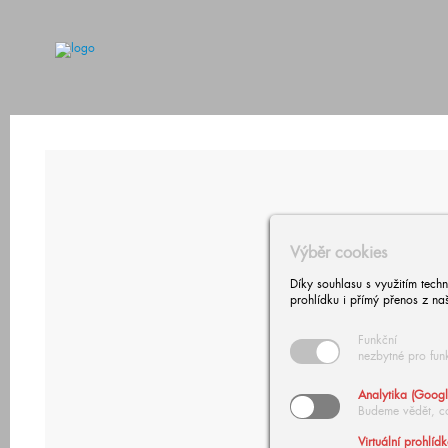
Výběr cookies
Díky souhlasu s využitím tech
prohlídku i přímý přenos z na
Funkční
nezbytné pro fun
Analytika (Googl
Budeme vědět, c
Virtuální prohlíd