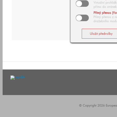
Virtuální prohlí
přímo do stránek
Přímý přenos (Yo
Přímý přenos z n
dražebního modu
© Copyright 2026 European A