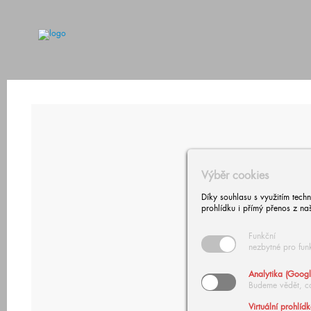
Výběr cookies
Díky souhlasu s využitím tech
prohlídku i přímý přenos z na
Funkční
nezbytné pro fun
Analytika (Googl
Budeme vědět, c
Virtuální prohlíd