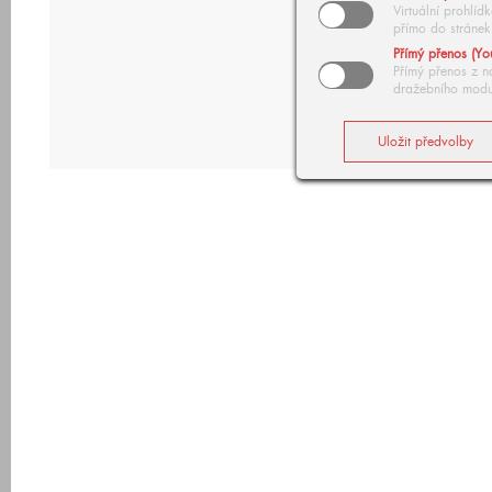
Virtuální prohlí
přímo do stránek
Přímý přenos (Yo
Přímý přenos z n
dražebního modu