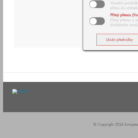
Virtuální prohlí
přímo do stránek
Přímý přenos (Yo
Přímý přenos z n
dražebního modu
© Copyright 2026 European A