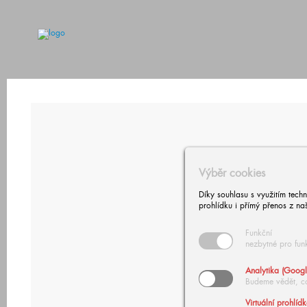
Výběr cookies
Díky souhlasu s využitím tech
prohlídku i přímý přenos z na
Funkční
nezbytné pro fun
Analytika (Googl
Budeme vědět, c
Virtuální prohlíd