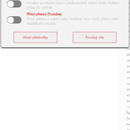
si
Virtuální prohlídka našich předaukčních výstav bude vložena
přímo do stránek
LD
""
Přímý přenos (Youtube)
Přímý přenos z našich aukcí budeme moci vložit přímo vedle
Po
dražebního modulu
Ja
Li
vn
st
in
zá
na
os
st
vn
vy
st
oc
mo
i 
fi
ha
tó