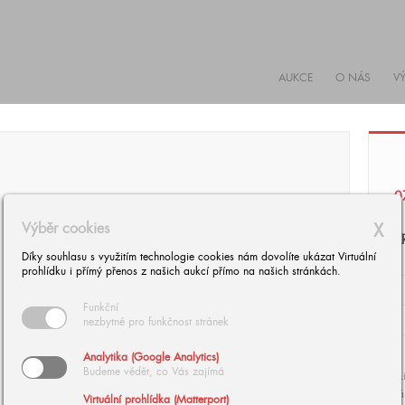
AUKCE
O NÁS
V
0
Výběr cookies
X
Z
Díky souhlasu s využitím technologie cookies nám dovolíte ukázat Virtuální
prohlídku i přímý přenos z našich aukcí přímo na našich stránkách.
Funkční
nezbytné pro funkčnost stránek
Analytika (Google Analytics)
Budeme vědět, co Vás zajímá
"L
rá
Virtuální prohlídka (Matterport)