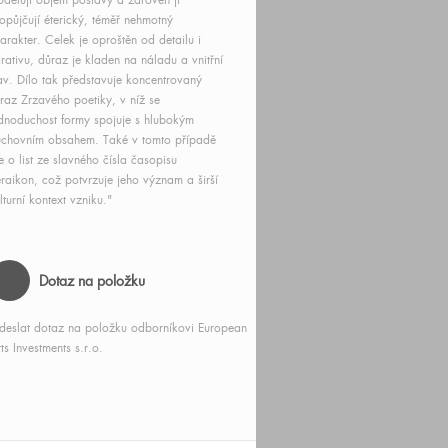
delují objem postavy a zároveň jí
opůjčují éterický, téměř nehmotný
arakter. Celek je oproštěn od detailu i
rativu, důraz je kladen na náladu a vnitřní
av. Dílo tak představuje koncentrovaný
raz Zrzavého poetiky, v níž se
dnoduchost formy spojuje s hlubokým
chovním obsahem. Také v tomto případě
e o list ze slavného čísla časopisu
raikon, což potvrzuje jeho význam a širší
lturní kontext vzniku."
Dotaz na položku
deslat dotaz na položku odborníkovi European
ts Investments s.r.o.