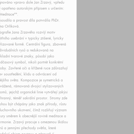
gnováno vpravo dole Jan Zrzavý, vpředu
 opatřeno autorským přípisem s určením:
Meditace"".
soudila a pravost díla potvrdila PhDr.
na Orlíková.
tografie Jana Zrzavého rozvíjí motiv
itřního usebrání v typicky ztišené, lyricky
ylizované formě. Centrální figura, zbavená
dividuálních rysů a redukovaná na
kladní tvarové znaky, působí jako
dčasový symbol, nikoli portrét konkrétní
oby. Zavřené oči a křížené ruce zdůrazňují
av soustředění, klidu a odvrácení od
ějšího světa. Kompozice je symetrická a
vážená, rámovaná dvojicí stylizovaných
romů, jejichž organické linie vytvářejí jakýsi
hranný, téměř sakrální prostor. Stromy zde
hou být chápány jako znak přírody, růstu
duchovního ukotvení, čímž rozšiřují význam
gury směrem k obecnější rovině meditace a
rmonie. Zrzavý pracuje s omezenou škálou
nů a jemnými přechody světla, které