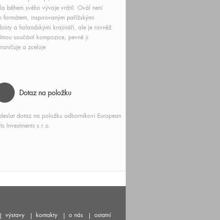
lla během svého vývoje vrátil. Ovál není
n formátem, inspirovaným pařížskými
bisty a holandskými krajináři, ale je rovněž
ímou součástí kompozice, pevně ji
raničuje a zceluje
Dotaz na položku
deslat dotaz na položku odborníkovi European
ts Investments s.r.o.
výstavy
kontakty
o nás
ostatní