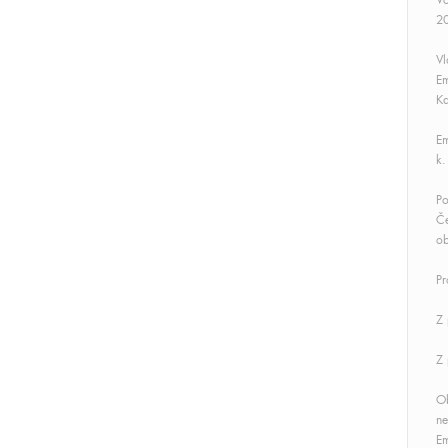
Vo
20
Vl
Em
Ka
Em
k.
Po
Če
ob
Pr
Z 
Z 
O
ne
Em