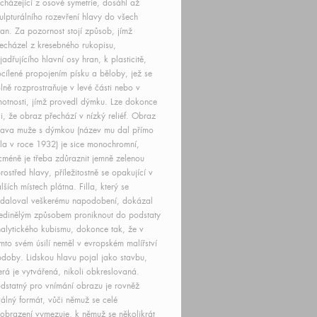
cházející z osové symetrie, dosáhl až
ulpturálního rozevření hlavy do všech
ran. Za pozornost stojí způsob, jímž
echázel z kresebného rukopisu,
jadřujícího hlavní osy hran, k plasticitě,
cílené propojením písku a běloby, jež se
lně rozprostraňuje v levé části nebo v
otnosti, jímž provedl dýmku. Lze dokonce
ci, že obraz přechází v nízký reliéf. Obraz
ava muže s dýmkou (název mu dal přímo
lla v roce 1932) je sice monochromní,
cméně je třeba zdůraznit jemně zelenou
rostřed hlavy, příležitostně se opakující v
lších místech plátna. Filla, který se
daloval veškerému napodobení, dokázal
edinělým způsobem proniknout do podstaty
alytického kubismu, dokonce tak, že v
mto svém úsilí neměl v evropském malířství
doby. Lidskou hlavu pojal jako stavbu,
erá je vytvářená, nikoli obkreslovaná.
dstatný pro vnímání obrazu je rovněž
álný formát, vůči němuž se celé
obrazení vymezuje, k němuž se několikrát