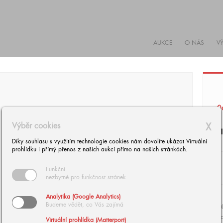
AUKCE
O NÁS
V
0
Výběr cookies
X
F
Díky souhlasu s využitím technologie cookies nám dovolíte ukázat Virtuální
prohlídku i přímý přenos z našich aukcí přímo na našich stránkách.
Funkční
nezbytné pro funkčnost stránek
Analytika (Google Analytics)
Budeme vědět, co Vás zajímá
Ol
da
Virtuální prohlídka (Matterport)