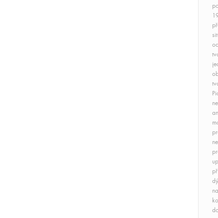
po
19
př
si
od
tv
je
ob
tv
Pi
ne
an
mo
pr
ne
pr
up
př
dý
na
ko
do