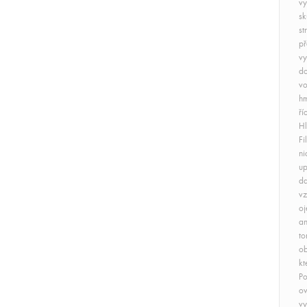
vy
sk
st
př
vy
do
vo
hm
ří
Hl
Fi
ni
up
da
vz
oj
an
to
ob
kt
Po
ov
vy