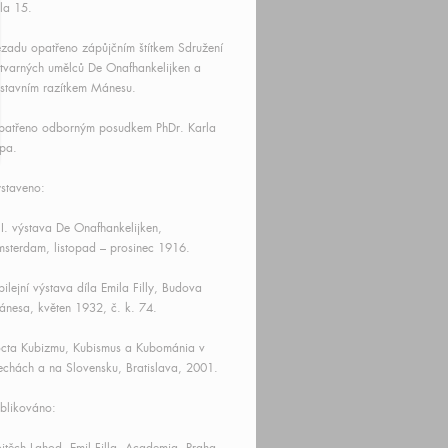
lla 15.
zadu opatřeno zápůjčním štítkem Sdružení
tvarných umělců De Onafhankelijken a
stavním razítkem Mánesu.
patřeno odborným posudkem PhDr. Karla
pa.
staveno:
II. výstava De Onafhankelijken,
sterdam, listopad – prosinec 1916.
bilejní výstava díla Emila Filly, Budova
nesa, květen 1932, č. k. 74.
cta Kubizmu, Kubismus a Kubománia v
chách a na Slovensku, Bratislava, 2001.
blikováno: