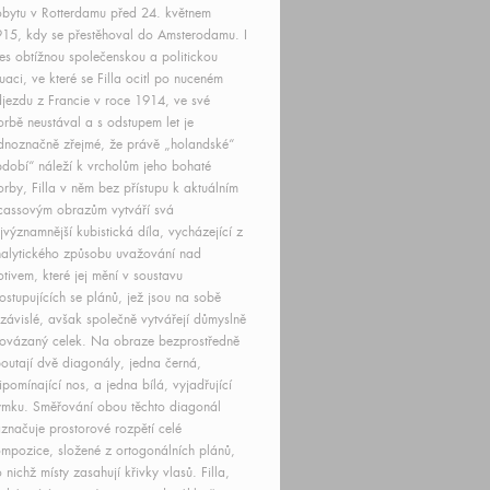
bytu v Rotterdamu před 24. květnem
15, kdy se přestěhoval do Amsterodamu. I
es obtížnou společenskou a politickou
tuaci, ve které se Filla ocitl po nuceném
jezdu z Francie v roce 1914, ve své
orbě neustával a s odstupem let je
dnoznačně zřejmé, že právě „holandské“
dobí“ náleží k vrcholům jeho bohaté
orby, Filla v něm bez přístupu k aktuálním
cassovým obrazům vytváří svá
jvýznamnější kubistická díla, vycházející z
alytického způsobu uvažování nad
tivem, které jej mění v soustavu
ostupujících se plánů, jež jsou na sobě
závislé, avšak společně vytvářejí důmyslně
ovázaný celek. Na obraze bezprostředně
outají dvě diagonály, jedna černá,
ipomínající nos, a jedna bílá, vyjadřující
mku. Směřování obou těchto diagonál
značuje prostorové rozpětí celé
mpozice, složené z ortogonálních plánů,
 nichž místy zasahují křivky vlasů. Filla,