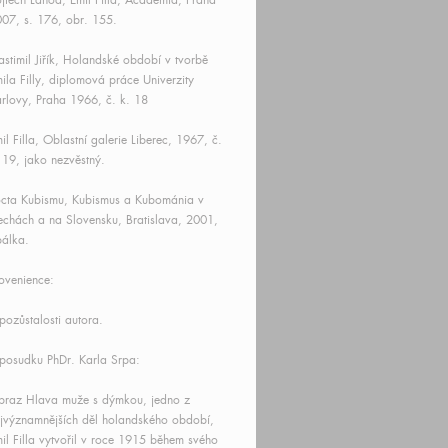
jtěch Lahod, Emil Filla, Academia, Praha
07, s. 176, obr. 155.
astimil Jiřík, Holandské období v tvorbě
ila Filly, diplomová práce Univerzity
rlovy, Praha 1966, č. k. 18
il Filla, Oblastní galerie Liberec, 1967, č.
 19, jako nezvěstný.
cta Kubismu, Kubismus a Kubománia v
chách a na Slovensku, Bratislava, 2001,
álka.
ovenience:
pozůstalosti autora.
posudku PhDr. Karla Srpa:
braz Hlava muže s dýmkou, jedno z
jvýznamnějších děl holandského období,
il Filla vytvořil v roce 1915 během svého