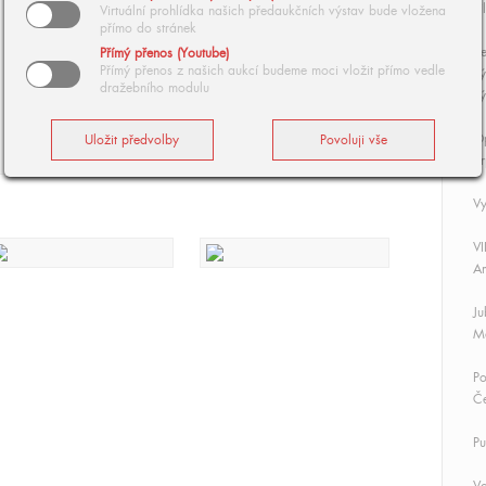
Fi
Virtuální prohlídka našich předaukčních výstav bude vložena
přímo do stránek
Ze
Přímý přenos (Youtube)
Přímý přenos z našich aukcí budeme moci vložit přímo vedle
vý
dražebního modulu
vý
O
Sr
Vy
VI
Am
Ju
Má
Po
Če
Pu