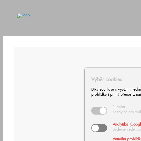
Výběr cookies
Díky souhlasu s využitím tech
prohlídku i přímý přenos z na
Funkční
nezbytné pro fun
Analytika (Googl
Budeme vědět, c
Virtuální prohlíd