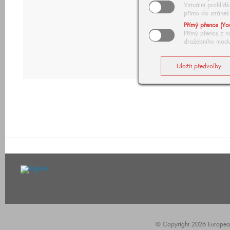
Virtuální prohlí
přímo do stránek
Přímý přenos (Yo
Přímý přenos z n
dražebního modu
© Copyright 2026 European A