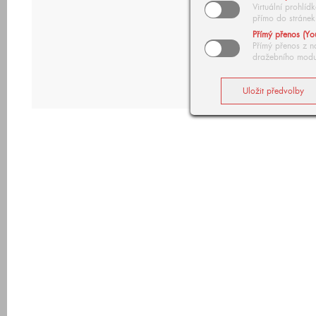
Virtuální prohlí
přímo do stránek
Přímý přenos (Yo
Přímý přenos z n
dražebního modu