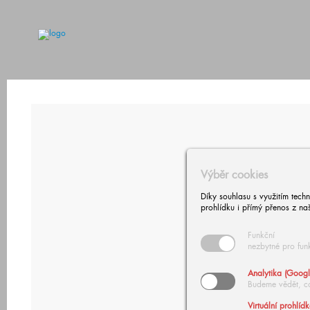
Výběr cookies
Díky souhlasu s využitím tech
prohlídku i přímý přenos z na
Funkční
nezbytné pro fun
Analytika (Googl
Budeme vědět, c
Virtuální prohlíd