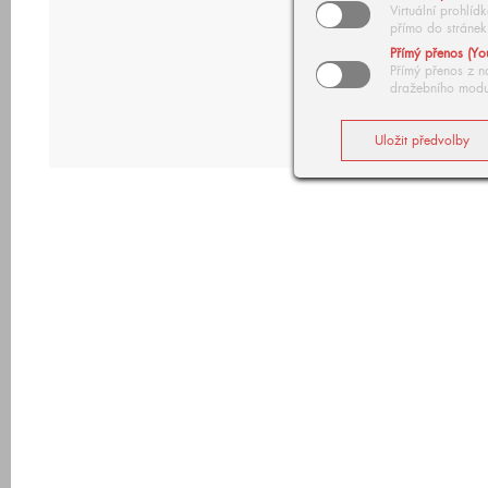
Virtuální prohlí
přímo do stránek
Přímý přenos (Yo
Přímý přenos z n
dražebního modu