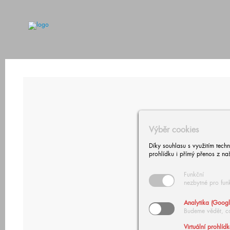
Výběr cookies
Díky souhlasu s využitím tech
prohlídku i přímý přenos z na
Funkční
nezbytné pro fun
Analytika (Googl
Budeme vědět, c
Virtuální prohlíd