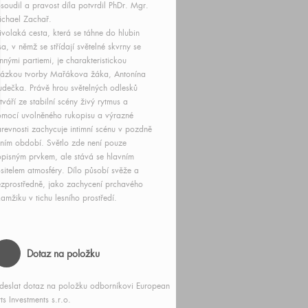
soudil a pravost díla potvrdil PhDr. Mgr.
chael Zachař.
ivolaká cesta, která se táhne do hlubin
sa, v němž se střídají světelné skvrny se
innými partiemi, je charakteristickou
ázkou tvorby Mařákova žáka, Antonína
dečka. Právě hrou světelných odlesků
tváří ze stabilní scény živý rytmus a
mocí uvolněného rukopisu a výrazné
revnosti zachycuje intimní scénu v pozdně
tním období. Světlo zde není pouze
pisným prvkem, ale stává se hlavním
sitelem atmosféry. Dílo působí svěže a
zprostředně, jako zachycení prchavého
amžiku v tichu lesního prostředí.
Dotaz na položku
deslat dotaz na položku odborníkovi European
ts Investments s.r.o.