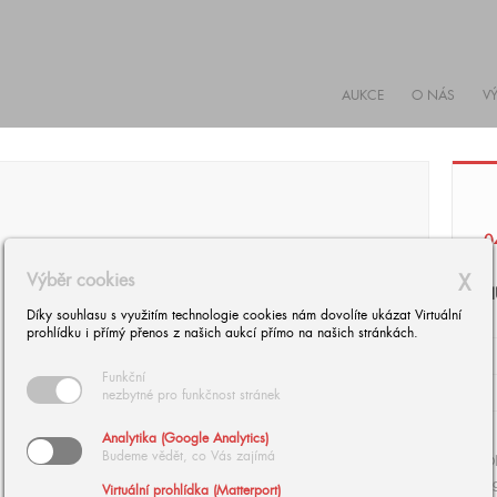
AUKCE
O NÁS
V
0
Výběr cookies
X
H
Díky souhlasu s využitím technologie cookies nám dovolíte ukázat Virtuální
prohlídku i přímý přenos z našich aukcí přímo na našich stránkách.
Funkční
nezbytné pro funkčnost stránek
Analytika (Google Analytics)
Budeme vědět, co Vás zajímá
Ol
si
Virtuální prohlídka (Matterport)