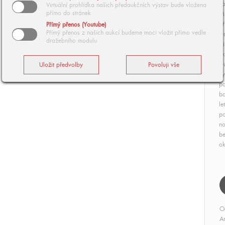
Po
Virtuální prohlídka našich předaukčních výstav bude vložena
přímo do stránek
Mi
Kř
Přímý přenos (Youtube)
Přímý přenos z našich aukcí budeme moci vložit přímo vedle
le
dražebního modulu
st
uk
Hu
vy
po
ba
le
po
no
be
ok
O
Ar