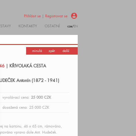
account_circle
Přihlásit se | Registrovat se
ÝSTAVY
KONTAKTY
OSTATNÍ
cze/
EN
minulá
zpět
další
46
| KŘIVOLAKÁ CESTA
UDEČEK Antonín (1872 - 1941)
vyvolávací cena:
25 000 CZK
dosažená cena: 25 000 CZK
ej na kartonu, 46 x 65 cm, rámováno,
gnováno vpravo dole Ant. Hudeček.