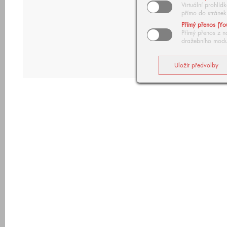
Virtuální prohlí
přímo do stránek
Přímý přenos (Yo
Přímý přenos z n
dražebního modu