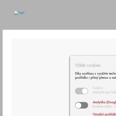
Výběr cookies
Díky souhlasu s využitím tech
prohlídku i přímý přenos z na
Funkční
nezbytné pro fun
Analytika (Googl
Budeme vědět, c
Virtuální prohlíd