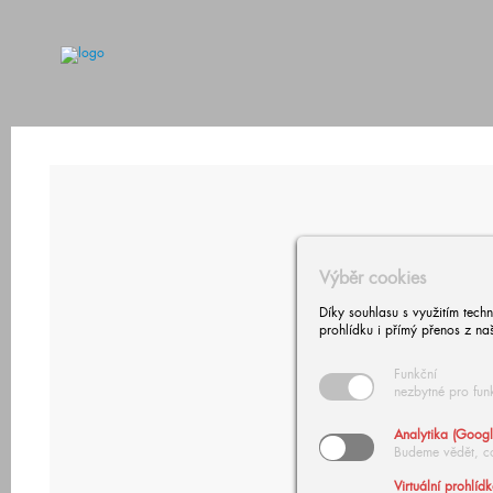
Výběr cookies
Díky souhlasu s využitím tech
prohlídku i přímý přenos z na
Funkční
nezbytné pro fun
Analytika (Googl
Budeme vědět, c
Virtuální prohlíd