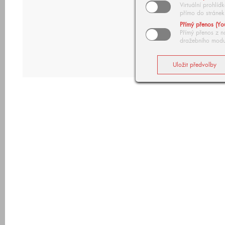
Virtuální prohlí
přímo do stránek
Přímý přenos (Yo
Přímý přenos z n
dražebního modu