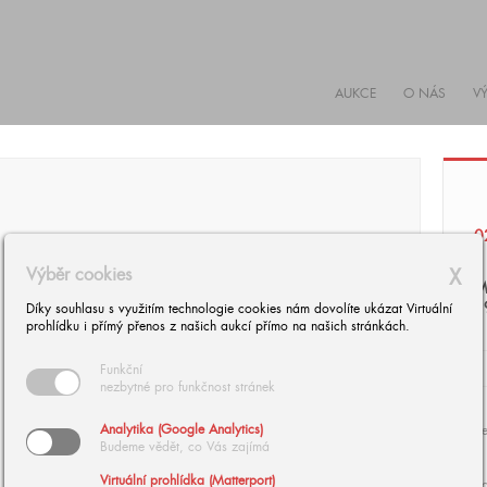
AUKCE
O NÁS
V
0
Výběr cookies
X
M
1
Díky souhlasu s využitím technologie cookies nám dovolíte ukázat Virtuální
prohlídku i přímý přenos z našich aukcí přímo na našich stránkách.
Funkční
nezbytné pro funkčnost stránek
Analytika (Google Analytics)
Se
Budeme vědět, co Vás zajímá
Virtuální prohlídka (Matterport)
d