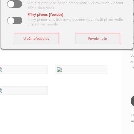
Virtuální prohlídka našich předaukčních výstav bude vložena
přímo do stránek
Přímý přenos (Youtube)
2
Přímý přenos z našich aukcí budeme moci vložit přímo vedle
9
dražebního modulu
Ol
da
Ma
Vy
Má
Jí
O
Ar