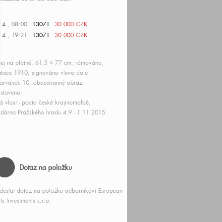
.4., 08:00
13071
30 000 CZK
.4., 19:21
13071
30 000 CZK
ej na plátně, 61,5 × 77 cm, rámováno,
tace 1910, signováno vlevo dole
rvánek 10, oboustranný obraz.
staveno:
 vlast - pocta české krajinomalbě,
zdárna Pražského hradu 4.9 - 1.11.2015.
Dotaz na položku
deslat dotaz na položku odborníkovi European
ts Investments s.r.o.