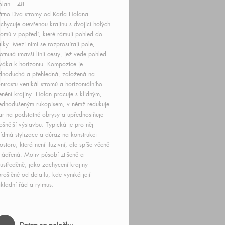
lan – 48.
átno Dva stromy od Karla Holana
chycuje otevřenou krajinu s dvojicí holých
romů v popředí, které rámují pohled do
lky. Mezi nimi se rozprostírají pole,
otnutá tmavší linií cesty, jež vede pohled
váka k horizontu. Kompozice je
dnoduchá a přehledná, založená na
ntrastu vertikál stromů a horizontálního
enění krajiny. Holan pracuje s klidným,
ednodušeným rukopisem, v němž redukuje
ar na podstatné obrysy a upřednostňuje
ošnější výstavbu. Typická je pro něj
řídmá stylizace a důraz na konstrukci
ostoru, která není iluzivní, ale spíše věcně
jádřená. Motiv působí ztišeně a
ustředěně, jako zachycení krajiny
roštěné od detailu, kde vyniká její
kladní řád a rytmus.