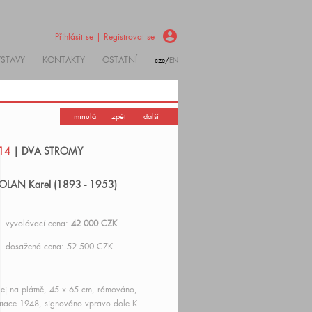
account_circle
Přihlásit se | Registrovat se
ÝSTAVY
KONTAKTY
OSTATNÍ
cze/
EN
minulá
zpět
další
14
| DVA STROMY
OLAN Karel (1893 - 1953)
vyvolávací cena:
42 000 CZK
dosažená cena: 52 500 CZK
ej na plátně, 45 x 65 cm, rámováno,
tace 1948, signováno vpravo dole K.