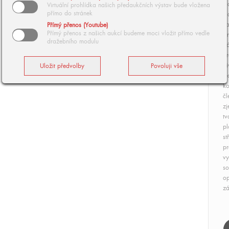
Ho
Virtuální prohlídka našich předaukčních výstav bude vložena
přímo do stránek
Pl
za
Přímý přenos (Youtube)
Přímý přenos z našich aukcí budeme moci vložit přímo vedle
st
dražebního modulu
dá
pr
di
je
ko
čl
zj
tv
pl
st
pr
vy
so
op
zá