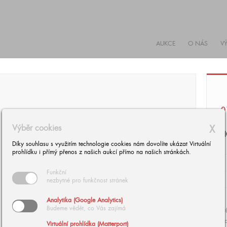
AUKCE
O NÁS
V
0
Výběr cookies
X
H
Díky souhlasu s využitím technologie cookies nám dovolíte ukázat Virtuální
prohlídku i přímý přenos z našich aukcí přímo na našich stránkách.
Funkční
nezbytné pro funkčnost stránek
Analytika (Google Analytics)
Budeme vědět, co Vás zajímá
Ol
da
Virtuální prohlídka (Matterport)