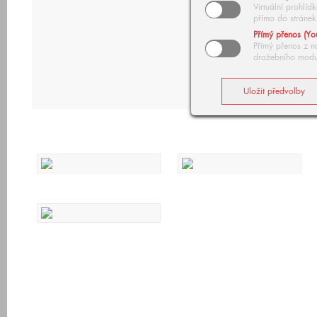
Virtuální prohlí
přímo do stránek
Přímý přenos (Yo
Přímý přenos z n
dražebního modu