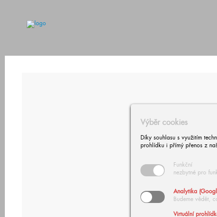
Výběr cookies
Díky souhlasu s využitím tech
prohlídku i přímý přenos z na
Funkční
nezbytné pro fun
Analytika (Googl
Budeme vědět, c
Virtuální prohlíd