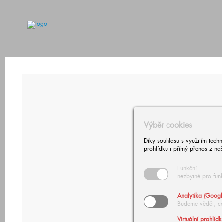
Výběr cookies
Díky souhlasu s využitím tech
prohlídku i přímý přenos z na
Funkční
nezbytné pro fun
Analytika (Googl
Budeme vědět, c
Virtuální prohlíd