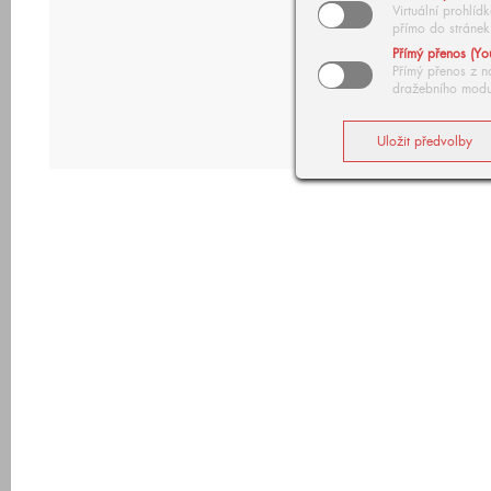
Virtuální prohlí
přímo do stránek
Přímý přenos (Yo
Přímý přenos z n
dražebního modu