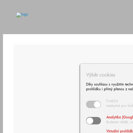
Výběr cookies
Díky souhlasu s využitím tech
prohlídku i přímý přenos z na
Funkční
nezbytné pro fun
Analytika (Googl
Budeme vědět, c
Virtuální prohlíd