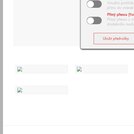
Virtuální prohlí
přímo do stránek
Přímý přenos (Yo
Přímý přenos z n
dražebního modu