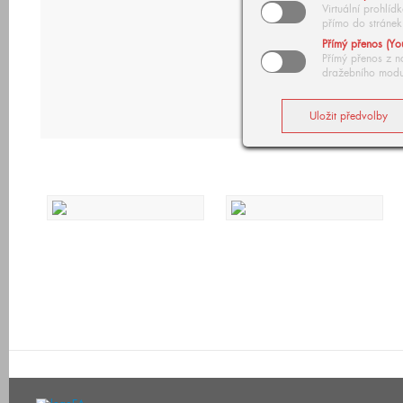
Virtuální prohlí
přímo do stránek
Přímý přenos (Yo
Přímý přenos z n
dražebního modu