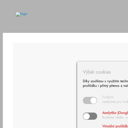
Výběr cookies
Díky souhlasu s využitím tech
prohlídku i přímý přenos z na
Funkční
nezbytné pro fun
Analytika (Googl
Budeme vědět, c
Virtuální prohlíd