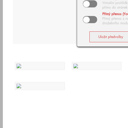
Virtuální prohlí
přímo do stránek
Přímý přenos (Yo
Přímý přenos z n
dražebního modu