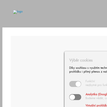
Výběr cookies
Díky souhlasu s využitím tech
prohlídku i přímý přenos z na
Funkční
nezbytné pro fun
Analytika (Googl
Budeme vědět, c
Virtuální prohlíd