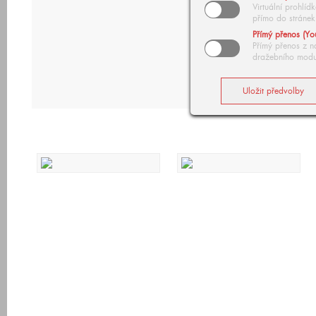
Virtuální prohlí
přímo do stránek
Přímý přenos (Yo
Přímý přenos z n
dražebního modu