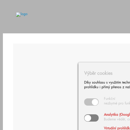
Výběr cookies
Díky souhlasu s využitím tech
prohlídku i přímý přenos z na
Funkční
nezbytné pro fun
Analytika (Googl
Budeme vědět, c
Virtuální prohlíd