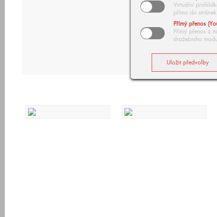
Virtuální prohlí
přímo do stránek
Přímý přenos (Yo
Přímý přenos z n
dražebního modu