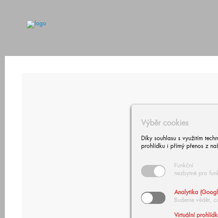
Výběr cookies
Díky souhlasu s využitím tech
prohlídku i přímý přenos z na
Funkční
nezbytné pro fun
Analytika (Googl
Budeme vědět, c
Virtuální prohlíd