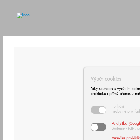
Výběr cookies
Díky souhlasu s využitím tech
prohlídku i přímý přenos z na
Funkční
nezbytné pro fun
Analytika (Googl
Budeme vědět, c
Virtuální prohlíd