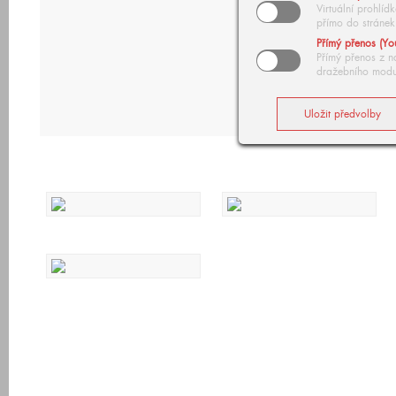
Virtuální prohlí
přímo do stránek
Přímý přenos (Yo
Přímý přenos z n
dražebního modu