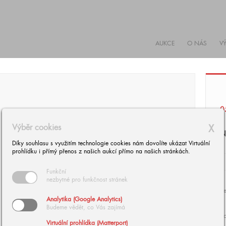
AUKCE
O NÁS
V
0
Výběr cookies
X
N
Díky souhlasu s využitím technologie cookies nám dovolíte ukázat Virtuální
prohlídku i přímý přenos z našich aukcí přímo na našich stránkách.
Funkční
nezbytné pro funkčnost stránek
Se
Analytika (Google Analytics)
Budeme vědět, co Vás zajímá
d
Virtuální prohlídka (Matterport)