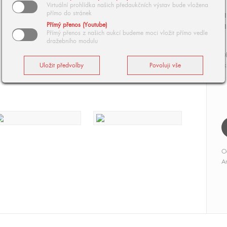
Virtuální prohlídka našich předaukčních výstav bude vložena
přímo do stránek
1
Přímý přenos (Youtube)
1
Přímý přenos z našich aukcí budeme moci vložit přímo vedle
dražebního modulu
Ol
sk
O
Ar