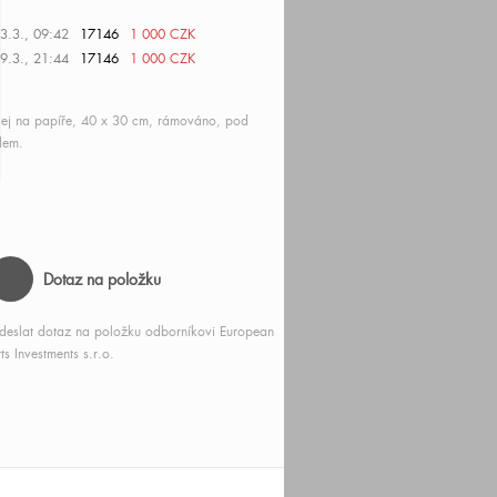
3.3., 09:42
17146
1 000 CZK
9.3., 21:44
17146
1 000 CZK
ej na papíře, 40 x 30 cm, rámováno, pod
lem.
Dotaz na položku
deslat dotaz na položku odborníkovi European
ts Investments s.r.o.