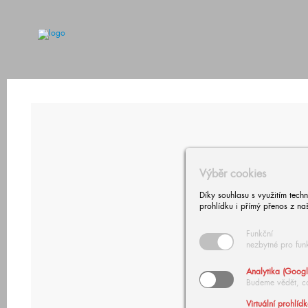
Výběr cookies
Díky souhlasu s využitím tech
prohlídku i přímý přenos z na
Funkční
nezbytné pro fun
Analytika (Googl
Budeme vědět, c
Virtuální prohlíd