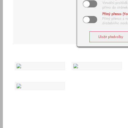
Virtuální prohlí
přímo do stránek
Přímý přenos (Yo
Přímý přenos z n
dražebního modu