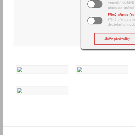
Virtuální prohlí
přímo do stránek
Přímý přenos (Yo
Přímý přenos z n
dražebního modu