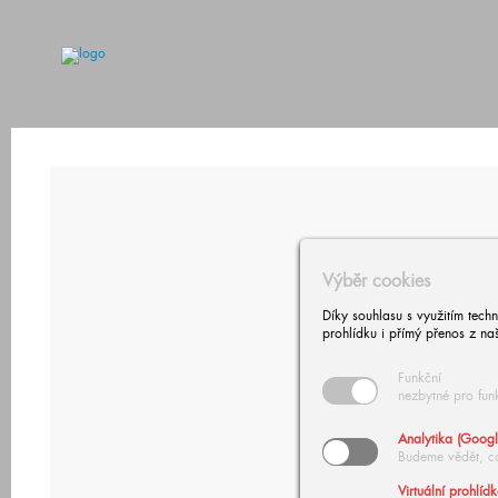
Výběr cookies
Díky souhlasu s využitím tech
prohlídku i přímý přenos z na
Funkční
nezbytné pro fun
Analytika (Googl
Budeme vědět, c
Virtuální prohlíd