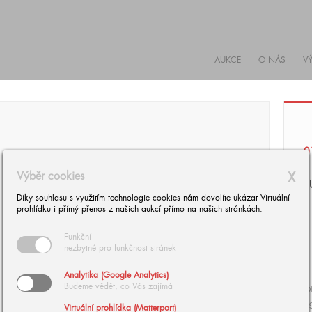
AUKCE
O NÁS
V
0
Výběr cookies
X
B
Díky souhlasu s využitím technologie cookies nám dovolíte ukázat Virtuální
prohlídku i přímý přenos z našich aukcí přímo na našich stránkách.
Funkční
nezbytné pro funkčnost stránek
Analytika (Google Analytics)
Budeme vědět, co Vás zajímá
Ol
si
Virtuální prohlídka (Matterport)