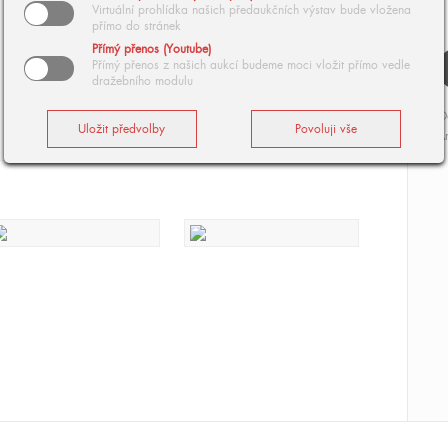
Virtuální prohlídka našich předaukčních výstav bude vložena
přímo do stránek
Přímý přenos (Youtube)
Přímý přenos z našich aukcí budeme moci vložit přímo vedle
dražebního modulu
O
Ar