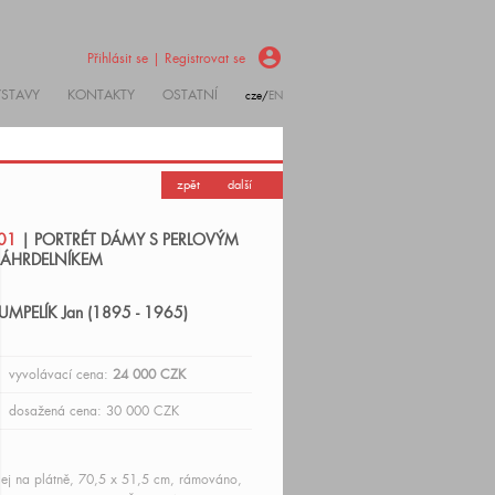
account_circle
Přihlásit se | Registrovat se
ÝSTAVY
KONTAKTY
OSTATNÍ
cze/
EN
zpět
další
01
| PORTRÉT DÁMY S PERLOVÝM
ÁHRDELNÍKEM
UMPELÍK Jan (1895 - 1965)
vyvolávací cena:
24 000 CZK
dosažená cena: 30 000 CZK
ej na plátně, 70,5 x 51,5 cm, rámováno,