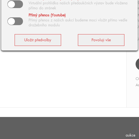
si
Virtuální prohlídka našich předaukčních výstav bude vložena
přímo do stránek
re
Vy
Přímý přenos (Youtube)
Přímý přenos z našich aukcí budeme moci vložit přímo vedle
M
dražebního modulu
vý
4.
vý
O
Ar
aukce