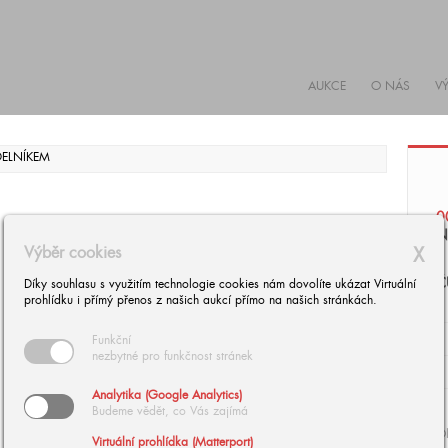
AUKCE
O NÁS
V
0
N
Výběr cookies
X
Č
Díky souhlasu s využitím technologie cookies nám dovolíte ukázat Virtuální
prohlídku i přímý přenos z našich aukcí přímo na našich stránkách.
Funkční
nezbytné pro funkčnost stránek
Analytika (Google Analytics)
Budeme vědět, co Vás zajímá
Ol
Virtuální prohlídka (Matterport)