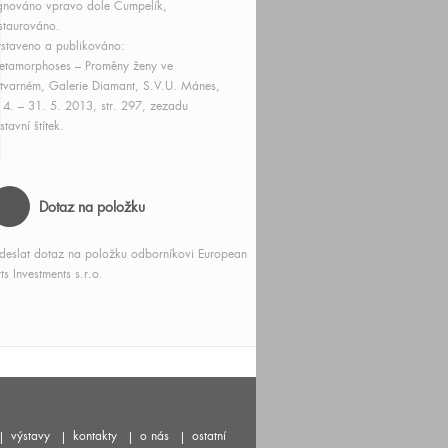
gnováno vpravo dole Čumpelík,
staurováno.
staveno a publikováno:
etamorphoses – Proměny ženy ve
tvarném, Galerie Diamant, S.V.U. Mánes,
 4. – 31. 5. 2013, str. 297, zezadu
stavní štítek.
Dotaz na položku
deslat dotaz na položku odborníkovi European
ts Investments s.r.o.
výstavy
kontakty
o nás
ostatní