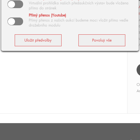
Virtuální prohlídka našich předaukčních výstav bude vložena
V
přímo do stránek
z
Přímý přenos (Youtube)
Tu
Přímý přenos z našich aukcí budeme moci vložit přímo vedle
dražebního modulu
po
vp
Au
1
O
Ar