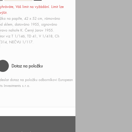
yhráváte, Váš limit
na vyžádání
. Limit lze
výšit.
žka na papíře, 42 x 52 cm, rámováno
d sklem, datováno 1955, signováno
ravo nahoře K. Černý Jarov 1955.
tor viz T 1/146, TD 41, V 1/418, Ch
/314, NEČVU 1/117.
Dotaz na položku
deslat dotaz na položku odborníkovi European
ts Investments s.r.o.