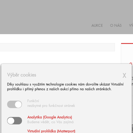
AUKCE
O NÁS
V
0
Výběr cookies
X
Č
P
Díky souhlasu s využitím technologie cookies nám dovolíte ukázat Virtuální
prohlídku i přímý přenos z našich aukcí přímo na našich stránkách.
Funkční
nezbytné pro funkčnost stránek
Analytika (Google Analytics)
Budeme vědět, co Vás zajímá
arrow
Virtuální prohlídka (Matterport)
arrow_