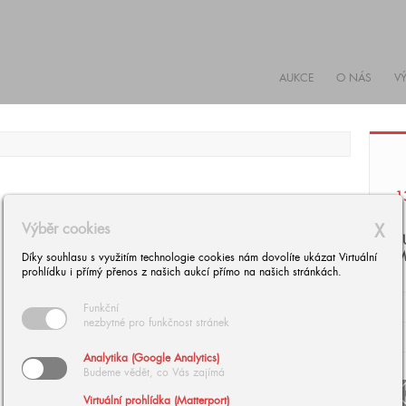
AUKCE
O NÁS
V
1
Výběr cookies
X
B
M
Díky souhlasu s využitím technologie cookies nám dovolíte ukázat Virtuální
prohlídku i přímý přenos z našich aukcí přímo na našich stránkách.
Funkční
nezbytné pro funkčnost stránek
Analytika (Google Analytics)
Budeme vědět, co Vás zajímá
arrow
Virtuální prohlídka (Matterport)
arrow_