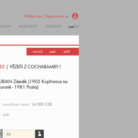
account_circle
Přihlásit se | Registrovat se
ÝSTAVY
KONTAKTY
OSTATNÍ
cze/
EN
minulá
zpět
další
35
| VĚZEŇ Z COCHABAMBY I
URIAN Zdeněk (1905 Kopřivnice na
oravě - 1981 Praha)
vyvolávací cena:
14 000 CZK
zpět
_upward
touch_app
downward