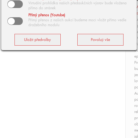
Virtuální prohlídka našich předaukčních výstav bude vložena
V
přímo do stránek
z
Přímý přenos (Youtube)
Tu
Přímý přenos z našich aukcí budeme moci vložit přímo vedle
dražebního modulu
v 
Il
z 
Mi
au
ep
Pr
bu
je
lo
pa
Au
po
ro
re
pr
ob
me
ja