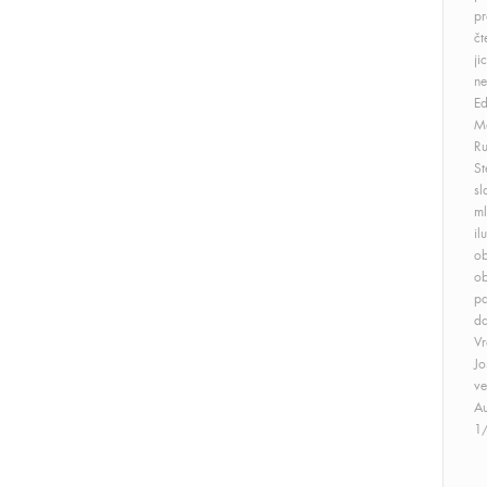
pr
čt
ji
ne
Ed
Ma
Ru
St
sl
ml
il
ob
ob
pa
da
V
Jo
ve
Au
1