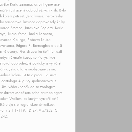
avěku Karla Zemana, oslovil generace
enářů ilustracemi dobrodružných knih. Bylo
ch kolem pěti set. Jeho kvaše, perokresby
bo temperové ilustrace doprovázely knihy
uarda Štorcha, Jaroslava Foglara, Karla
ye, Julese Verna, Jacka Londona,
dyarda Kiplinga, Roberta Louise
evensona, Edgara R. Burroughse a další
avné autory. Přes dvacet let čeřil fantazii
adých čtenářů časopisu Pionýr, kde
ustroval dobrodružné povídky a vytvářel
álky. Jeho dílo je neobyčejně četné,
sahuje kolem 14 tisíc prací. Po smrti
leontologa Augusty spolupracoval s
lšími vědci - například se zoologem
ratislavem Mazákem nebo antropologem
sefem Wolfem, se kterým vytvořil také
lké oleje s etnografickou tématikou.
tor viz T 1/119, TD 37, V 5/352, Ch
/242.