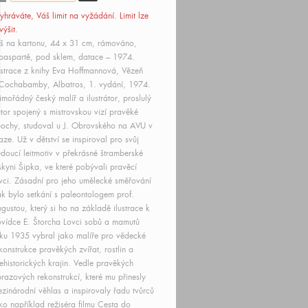
yhráváte, Váš limit
na vyžádání
. Limit lze
výšit.
š na kartonu, 44 x 31 cm, rámováno,
paspartě, pod sklem, datace – 1974.
ustrace z knihy Eva Hoffmannová, Vězeň
Cochabamby, Albatros, 1. vydání, 1974.
mořádný český malíř a ilustrátor, proslulý
tor spojený s mistrovskou vizí pravěké
ochy, studoval u J. Obrovského na AVU v
aze. Už v dětství se inspiroval pro svůj
doucí leitmotiv v překrásné štramberské
skyni Šipka, ve které pobývali pravěcí
vci. Zásadní pro jeho umělecké směřování
k bylo setkání s paleontologem prof.
gustou, který si ho na základě ilustrace k
vídce E. Štorcha Lovci sobů a mamutů
ku 1935 vybral jako malíře pro vědecké
konstrukce pravěkých zvířat, rostlin a
ehistorických krajin. Vedle pravěkých
razových rekonstrukcí, které mu přinesly
zinárodní věhlas a inspirovaly řadu tvůrců
ko například režiséra filmu Cesta do