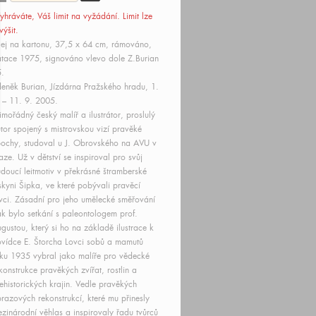
yhráváte, Váš limit
na vyžádání
. Limit lze
výšit.
ej na kartonu, 37,5 x 64 cm, rámováno,
tace 1975, signováno vlevo dole Z.Burian
5.
eněk Burian, Jízdárna Pražského hradu, 1.
 – 11. 9. 2005.
mořádný český malíř a ilustrátor, proslulý
tor spojený s mistrovskou vizí pravěké
ochy, studoval u J. Obrovského na AVU v
aze. Už v dětství se inspiroval pro svůj
doucí leitmotiv v překrásné štramberské
skyni Šipka, ve které pobývali pravěcí
vci. Zásadní pro jeho umělecké směřování
k bylo setkání s paleontologem prof.
gustou, který si ho na základě ilustrace k
vídce E. Štorcha Lovci sobů a mamutů
ku 1935 vybral jako malíře pro vědecké
konstrukce pravěkých zvířat, rostlin a
ehistorických krajin. Vedle pravěkých
razových rekonstrukcí, které mu přinesly
zinárodní věhlas a inspirovaly řadu tvůrců