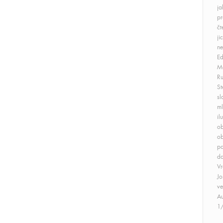
ja
pr
čt
ji
ne
Ed
Ma
Ru
St
sl
ml
il
ob
ob
pa
da
V
Jo
ve
Au
1