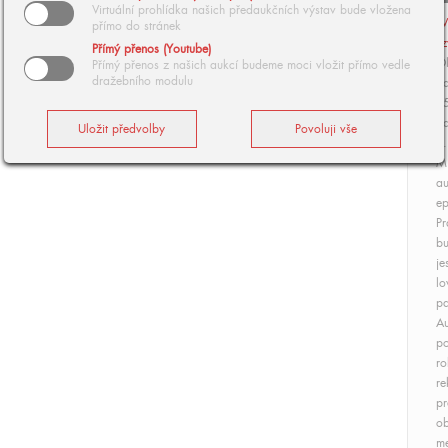
Virtuální prohlídka našich předaukčních výstav bude vložena
V
přímo do stránek
z
Přímý přenos (Youtube)
Ol
Přímý přenos z našich aukcí budeme moci vložit přímo vedle
dražebního modulu
da
7
Zd
4.
Mi
au
ep
Pr
bu
je
lo
pa
Au
po
ro
re
pr
ob
me