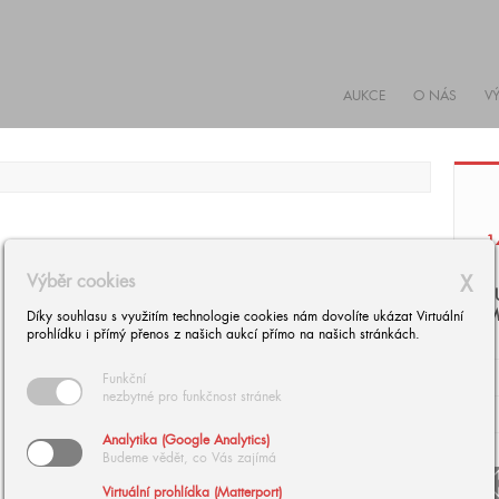
AUKCE
O NÁS
V
1
Výběr cookies
X
B
M
Díky souhlasu s využitím technologie cookies nám dovolíte ukázat Virtuální
prohlídku i přímý přenos z našich aukcí přímo na našich stránkách.
Funkční
nezbytné pro funkčnost stránek
Analytika (Google Analytics)
Budeme vědět, co Vás zajímá
arrow
Virtuální prohlídka (Matterport)
arrow_