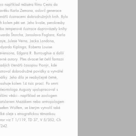
ko například režiséra filmu Cesta do
avěku Karla Zemana, oslovil generace
enářů ilustracemi dobrodružných knih. Bylo
ch kolem pěti set. Jeho kvaše, perokresby
bo temperové ilustrace doprovázely knihy
uarda Štorcha, Jaroslava Foglara, Karla
ye, Julese Verna, Jacka Londona,
dyarda Kiplinga, Roberta Louise
evensona, Edgara R. Burroughse a další
avné autory. Přes dvacet let čeřil fantazii
adých čtenářů časopisu Pionýr, kde
ustroval dobrodružné povídky a vytvářel
álky. Jeho dílo je neobyčejně četné,
sahuje kolem 14 tisíc prací. Po smrti
leontologa Augusty spolupracoval s
lšími vědci - například se zoologem
ratislavem Mazákem nebo antropologem
sefem Wolfem, se kterým vytvořil také
lké oleje s etnografickou tématikou.
tor viz T 1/119, TD 37, V 5/352, Ch
/242.