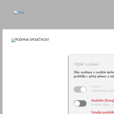
Výběr cookies
Díky souhlasu s využitím tech
prohlídku i přímý přenos z na
Funkční
nezbytné pro fun
Analytika (Googl
Budeme vědět, c
Virtuální prohlíd