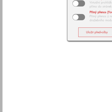
Virtuální prohlí
přímo do stránek
Přímý přenos (Yo
Přímý přenos z n
dražebního modu