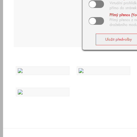
Virtuální prohlí
přímo do stránek
Přímý přenos (Yo
Přímý přenos z n
dražebního modu