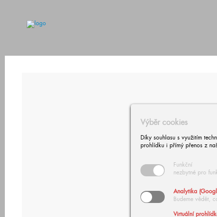
Výběr cookies
Díky souhlasu s využitím tech
prohlídku i přímý přenos z na
Funkční
nezbytné pro fun
Analytika (Googl
Budeme vědět, c
Virtuální prohlíd