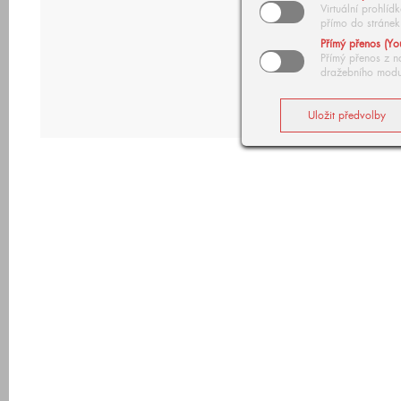
Virtuální prohlí
přímo do stránek
Přímý přenos (Yo
Přímý přenos z n
dražebního modu