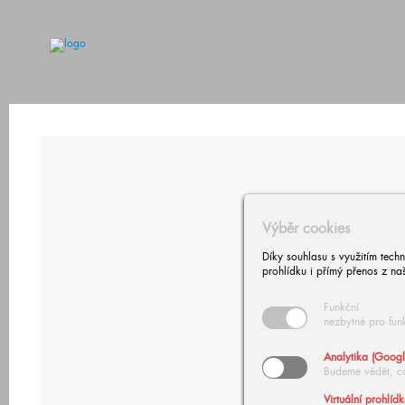
Výběr cookies
Díky souhlasu s využitím tech
prohlídku i přímý přenos z na
Funkční
nezbytné pro fun
Analytika (Googl
Budeme vědět, c
Virtuální prohlíd